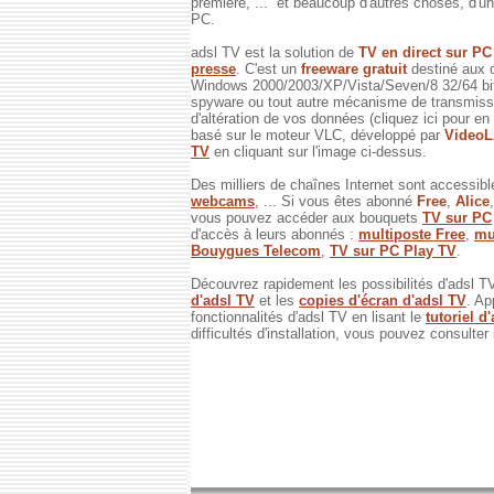
première, ... et beaucoup d'autres choses, d'un 
PC.
adsl TV est la solution de
TV en direct sur P
presse
. C'est un
freeware gratuit
destiné aux 
Windows 2000/2003/XP/Vista/Seven/8 32/64 bits
spyware ou tout autre mécanisme de transmissi
d'altération de vos données (cliquez ici pour en
basé sur le moteur VLC, développé par
Video
TV
en cliquant sur l'image ci-dessus.
Des milliers de chaînes Internet sont accessibl
webcams
, ... Si vous êtes abonné
Free
,
Alice
vous pouvez accéder aux bouquets
TV sur PC
d'accès à leurs abonnés :
multiposte Free
,
mu
Bouygues Telecom
,
TV sur PC Play TV
.
Découvrez rapidement les possibilités d'adsl T
d'adsl TV
et les
copies d'écran d'adsl TV
. Ap
fonctionnalités d'adsl TV en lisant le
tutoriel d
difficultés d'installation, vous pouvez consulter