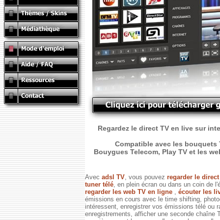
Regardez le direct TV en live sur int
Compatible avec les bouquets T
Bouygues Telecom, Play TV et les web T
Avec
adsl TV
, vous pouvez
regarder le direc
tuner télé
, en plein écran ou dans un coin de l'
regarder les web TV en ligne
,
écouter les li
émissions en cours avec le time shifting, phot
intéressent, enregistrer vos émissions télé ou 
enregistrements, afficher une seconde chaîne