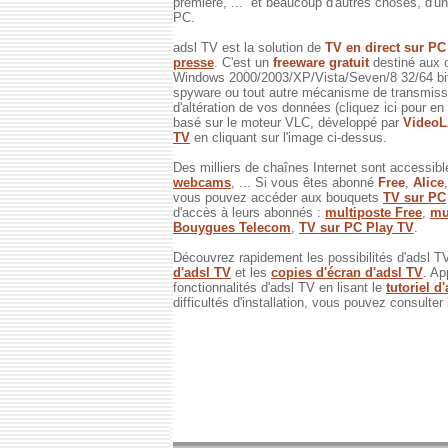
première, ... et beaucoup d'autres choses, d'un 
PC.
adsl TV est la solution de
TV en direct sur P
presse
. C'est un
freeware gratuit
destiné aux 
Windows 2000/2003/XP/Vista/Seven/8 32/64 bits
spyware ou tout autre mécanisme de transmissi
d'altération de vos données (cliquez ici pour en
basé sur le moteur VLC, développé par
Video
TV
en cliquant sur l'image ci-dessus.
Des milliers de chaînes Internet sont accessibl
webcams
, ... Si vous êtes abonné
Free
,
Alice
vous pouvez accéder aux bouquets
TV sur PC
d'accès à leurs abonnés :
multiposte Free
,
mu
Bouygues Telecom
,
TV sur PC Play TV
.
Découvrez rapidement les possibilités d'adsl T
d'adsl TV
et les
copies d'écran d'adsl TV
. Ap
fonctionnalités d'adsl TV en lisant le
tutoriel d
difficultés d'installation, vous pouvez consulter