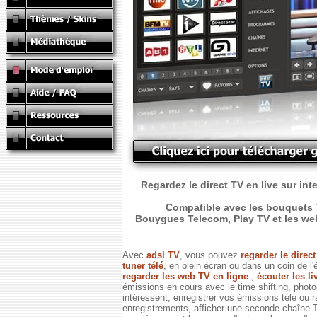
Regardez le direct TV en live sur int
Compatible avec les bouquets T
Bouygues Telecom, Play TV et les web T
Avec
adsl TV
, vous pouvez
regarder le direc
tuner télé
, en plein écran ou dans un coin de l'
regarder les web TV en ligne
,
écouter les li
émissions en cours avec le time shifting, phot
intéressent, enregistrer vos émissions télé ou 
enregistrements, afficher une seconde chaîne