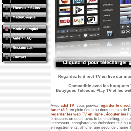
Regardez le direct TV en live sur int
Compatible avec les bouquets T
Bouygues Telecom, Play TV et les web T
Avec
adsl TV
, vous pouvez
regarder le direc
tuner télé
, en plein écran ou dans un coin de l'
regarder les web TV en ligne
,
écouter les li
émissions en cours avec le time shifting, phot
intéressent, enregistrer vos émissions télé ou 
enregistrements, afficher une seconde chaîne