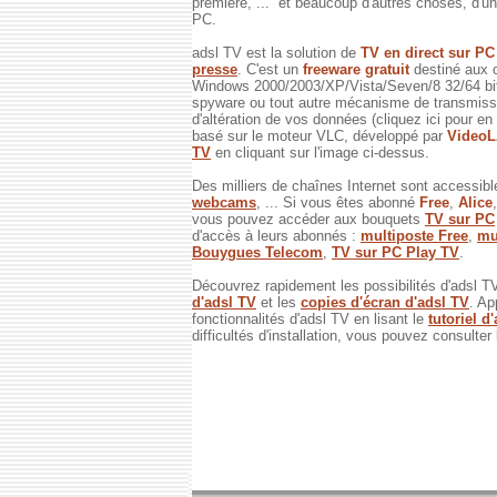
première, ... et beaucoup d'autres choses, d'un 
PC.
adsl TV est la solution de
TV en direct sur P
presse
. C'est un
freeware gratuit
destiné aux 
Windows 2000/2003/XP/Vista/Seven/8 32/64 bits
spyware ou tout autre mécanisme de transmissi
d'altération de vos données (cliquez ici pour en
basé sur le moteur VLC, développé par
Video
TV
en cliquant sur l'image ci-dessus.
Des milliers de chaînes Internet sont accessibl
webcams
, ... Si vous êtes abonné
Free
,
Alice
vous pouvez accéder aux bouquets
TV sur PC
d'accès à leurs abonnés :
multiposte Free
,
mu
Bouygues Telecom
,
TV sur PC Play TV
.
Découvrez rapidement les possibilités d'adsl T
d'adsl TV
et les
copies d'écran d'adsl TV
. Ap
fonctionnalités d'adsl TV en lisant le
tutoriel d
difficultés d'installation, vous pouvez consulter