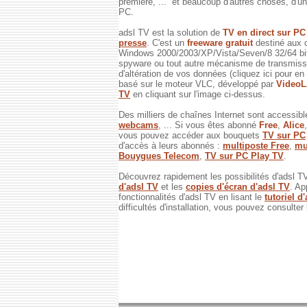
première, ... et beaucoup d'autres choses, d'un 
PC.
adsl TV est la solution de
TV en direct sur P
presse
. C'est un
freeware gratuit
destiné aux 
Windows 2000/2003/XP/Vista/Seven/8 32/64 bits
spyware ou tout autre mécanisme de transmissi
d'altération de vos données (cliquez ici pour en
basé sur le moteur VLC, développé par
Video
TV
en cliquant sur l'image ci-dessus.
Des milliers de chaînes Internet sont accessibl
webcams
, ... Si vous êtes abonné
Free
,
Alice
vous pouvez accéder aux bouquets
TV sur PC
d'accès à leurs abonnés :
multiposte Free
,
mu
Bouygues Telecom
,
TV sur PC Play TV
.
Découvrez rapidement les possibilités d'adsl T
d'adsl TV
et les
copies d'écran d'adsl TV
. Ap
fonctionnalités d'adsl TV en lisant le
tutoriel d
difficultés d'installation, vous pouvez consulter