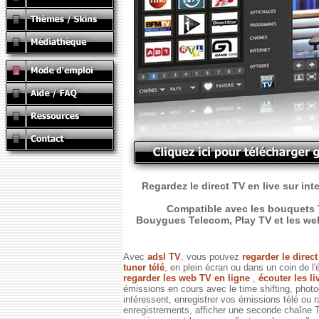
Regardez le direct TV en live sur int
Compatible avec les bouquets T
Bouygues Telecom, Play TV et les web T
Avec
adsl TV
, vous pouvez
regarder le direc
tuner télé
, en plein écran ou dans un coin de l'
regarder les web TV en ligne
,
écouter les li
émissions en cours avec le time shifting, phot
intéressent, enregistrer vos émissions télé ou 
enregistrements, afficher une seconde chaîne