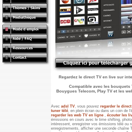
Regardez le direct TV en live sur int
Compatible avec les bouquets T
Bouygues Telecom, Play TV et les web T
Avec
adsl TV
, vous pouvez
regarder le direc
tuner télé
, en plein écran ou dans un coin de l'
regarder les web TV en ligne
,
écouter les li
émissions en cours avec le time shifting, phot
intéressent, enregistrer vos émissions télé ou 
enregistrements, afficher une seconde chaîne