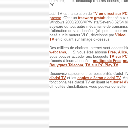
première, ... et beaucoup d'autres choses, d'un 
PC.
adsl TV est la solution de
TV en direct sur P
presse
. C'est un
freeware gratuit
destiné aux 
Windows 2000/2003/XP/Vista/Seven/8 32/64 bits
spyware ou tout autre mécanisme de transmissi
d'altération de vos données (cliquez ici pour en
basé sur le moteur VLC, développé par
Video
TV
en cliquant sur l'image ci-dessus.
Des milliers de chaînes Internet sont accessibl
webcams
, ... Si vous êtes abonné
Free
,
Alice
vous pouvez accéder aux bouquets
TV sur PC
d'accès à leurs abonnés :
multiposte Free
,
mu
Bouygues Telecom
,
TV sur PC Play TV
.
Découvrez rapidement les possibilités d'adsl T
d'adsl TV
et les
copies d'écran d'adsl TV
. Ap
fonctionnalités d'adsl TV en lisant le
tutoriel d
difficultés d'installation, vous pouvez consulter