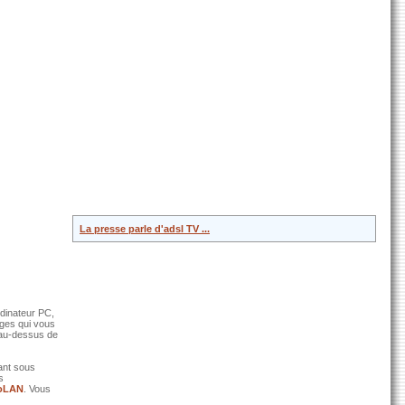
La presse parle d'adsl TV ...
rdinateur PC,
ages qui vous
 au-dessus de
ant sous
s
oLAN
. Vous