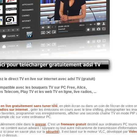
 le direct TV en live sur internet avec adsl TV (gratuit)
mpatible avec les bouquets TV sur PC Free, Alice,
 Telecom, Play TV et les web TV en ligne, live radios, ...
 en live gratuitement sans tuner télé
, en plein écran ou dans un coin de l'écran de votre o
radios sur internet
, geler les émissions en cours avec le time shifting, photographier les im
dio favorites, programmer vos enregistrements, afficher une seconde chaîne TV en mode PIP
simple clic sur votre ordinateur PC.
ulièrement citée dans la
presse
. C'est un
freeware gratuit
destiné aux ordinateurs PC tourn
l ne contient aucun adware / spyware ou tout autre mécanisme de transmission d'information
z ici pour en savoir plus sur la
sécurité
). Il est basé sur le moteur VLC, développé par
Vide
ge ci-dessus.