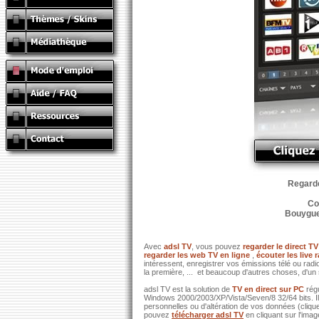
Regardez
Co
Bouygues
Avec
adsl TV
, vous pouvez
regarder le direct TV
regarder les web TV en ligne
,
écouter les live 
intéressent, enregistrer vos émissions télé ou ra
la première, ... et beaucoup d'autres choses, d'un 
adsl TV est la solution de
TV en direct sur PC
rég
Windows 2000/2003/XP/Vista/Seven/8 32/64 bits. I
personnelles ou d'altération de vos données (clique
pouvez
télécharger adsl TV
en cliquant sur l'ima