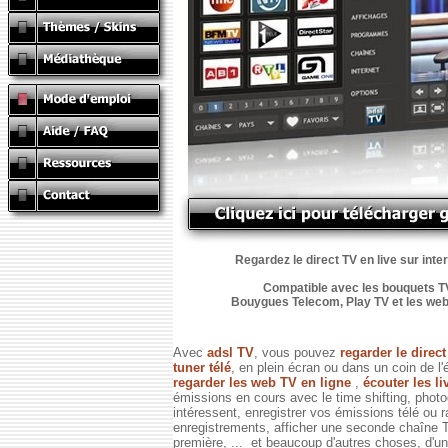
Regardez le direct TV en live sur inte
Compatible avec les bouquets TV
Bouygues Telecom, Play TV et les web TV
Avec
adsl TV
, vous pouvez
regarder le direc
tuner télé
, en plein écran ou dans un coin de l'
regarder les web TV en ligne
,
écouter les li
émissions en cours avec le time shifting, phot
intéressent, enregistrer vos émissions télé ou 
enregistrements, afficher une seconde chaîne
première, ... et beaucoup d'autres choses, d'un 