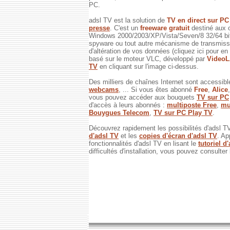
PC.
adsl TV est la solution de
TV en direct sur P
presse
. C'est un
freeware gratuit
destiné aux 
Windows 2000/2003/XP/Vista/Seven/8 32/64 bits
spyware ou tout autre mécanisme de transmissi
d'altération de vos données (cliquez ici pour en
basé sur le moteur VLC, développé par
Video
TV
en cliquant sur l'image ci-dessus.
Des milliers de chaînes Internet sont accessibl
webcams
, ... Si vous êtes abonné
Free
,
Alice
vous pouvez accéder aux bouquets
TV sur PC
d'accès à leurs abonnés :
multiposte Free
,
mu
Bouygues Telecom
,
TV sur PC Play TV
.
Découvrez rapidement les possibilités d'adsl T
d'adsl TV
et les
copies d'écran d'adsl TV
. Ap
fonctionnalités d'adsl TV en lisant le
tutoriel d
difficultés d'installation, vous pouvez consulter