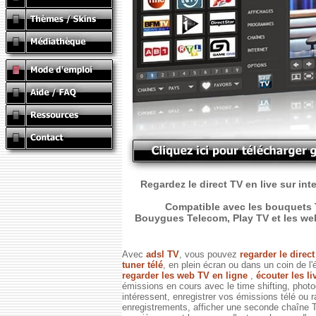
Regardez le direct TV en live sur int
Compatible avec les bouquets T
Bouygues Telecom, Play TV et les web T
Avec
adsl TV
, vous pouvez
regarder le direc
tuner télé
, en plein écran ou dans un coin de l'
regarder les web TV en ligne
,
écouter les li
émissions en cours avec le time shifting, phot
intéressent, enregistrer vos émissions télé ou 
enregistrements, afficher une seconde chaîne