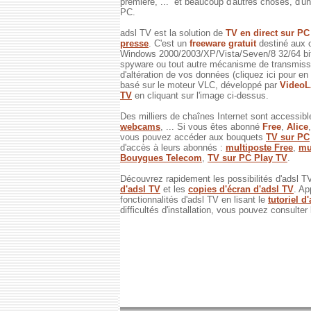
première, ... et beaucoup d'autres choses, d'un 
PC.
adsl TV est la solution de
TV en direct sur P
presse
. C'est un
freeware gratuit
destiné aux 
Windows 2000/2003/XP/Vista/Seven/8 32/64 bits
spyware ou tout autre mécanisme de transmissi
d'altération de vos données (cliquez ici pour en
basé sur le moteur VLC, développé par
Video
TV
en cliquant sur l'image ci-dessus.
Des milliers de chaînes Internet sont accessibl
webcams
, ... Si vous êtes abonné
Free
,
Alice
vous pouvez accéder aux bouquets
TV sur PC
d'accès à leurs abonnés :
multiposte Free
,
mu
Bouygues Telecom
,
TV sur PC Play TV
.
Découvrez rapidement les possibilités d'adsl T
d'adsl TV
et les
copies d'écran d'adsl TV
. Ap
fonctionnalités d'adsl TV en lisant le
tutoriel d
difficultés d'installation, vous pouvez consulter