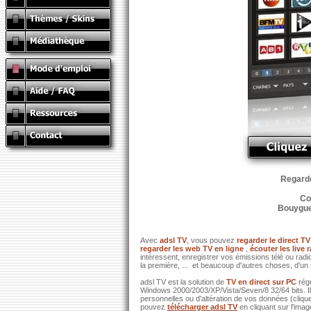
Regardez
Co
Bouygues
Avec
adsl TV
, vous pouvez
regarder le direct TV
regarder les web TV en ligne
,
écouter les live 
intéressent, enregistrer vos émissions télé ou ra
la première, ... et beaucoup d'autres choses, d'un 
adsl TV est la solution de
TV en direct sur PC
rég
Windows 2000/2003/XP/Vista/Seven/8 32/64 bits. I
personnelles ou d'altération de vos données (clique
pouvez
télécharger adsl TV
en cliquant sur l'ima