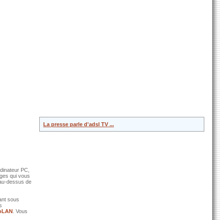
La presse parle d'adsl TV ...
rdinateur PC,
ages qui vous
 au-dessus de
ant sous
s
oLAN
. Vous