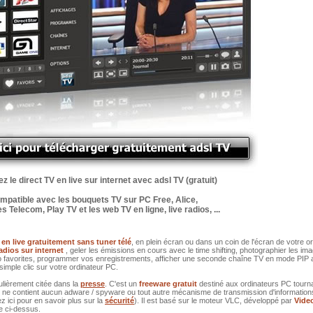
 le direct TV en live sur internet avec adsl TV (gratuit)
mpatible avec les bouquets TV sur PC Free, Alice,
 Telecom, Play TV et les web TV en ligne, live radios, ...
 en live gratuitement sans tuner télé
, en plein écran ou dans un coin de l'écran de votre o
radios sur internet
, geler les émissions en cours avec le time shifting, photographier les im
dio favorites, programmer vos enregistrements, afficher une seconde chaîne TV en mode PIP
simple clic sur votre ordinateur PC.
ulièrement citée dans la
presse
. C'est un
freeware gratuit
destiné aux ordinateurs PC tourn
l ne contient aucun adware / spyware ou tout autre mécanisme de transmission d'information
z ici pour en savoir plus sur la
sécurité
). Il est basé sur le moteur VLC, développé par
Vide
ge ci-dessus.