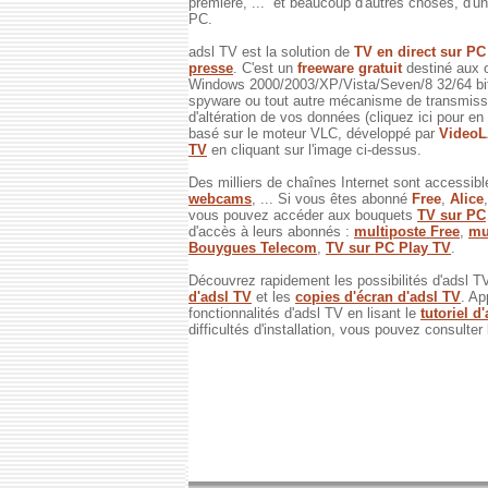
première, ... et beaucoup d'autres choses, d'un 
PC.
adsl TV est la solution de
TV en direct sur P
presse
. C'est un
freeware gratuit
destiné aux 
Windows 2000/2003/XP/Vista/Seven/8 32/64 bits
spyware ou tout autre mécanisme de transmissi
d'altération de vos données (cliquez ici pour en
basé sur le moteur VLC, développé par
Video
TV
en cliquant sur l'image ci-dessus.
Des milliers de chaînes Internet sont accessibl
webcams
, ... Si vous êtes abonné
Free
,
Alice
vous pouvez accéder aux bouquets
TV sur PC
d'accès à leurs abonnés :
multiposte Free
,
mu
Bouygues Telecom
,
TV sur PC Play TV
.
Découvrez rapidement les possibilités d'adsl T
d'adsl TV
et les
copies d'écran d'adsl TV
. Ap
fonctionnalités d'adsl TV en lisant le
tutoriel d
difficultés d'installation, vous pouvez consulter