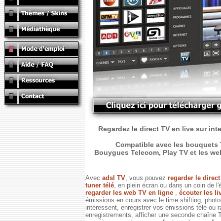
Regardez le direct TV en live sur int
Compatible avec les bouquets T
Bouygues Telecom, Play TV et les web T
Avec
adsl TV
, vous pouvez
regarder le direc
tuner télé
, en plein écran ou dans un coin de l'
regarder les web TV en ligne
,
écouter les li
émissions en cours avec le time shifting, phot
intéressent, enregistrer vos émissions télé ou 
enregistrements, afficher une seconde chaîne