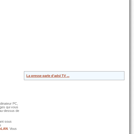
La presse parle d'adsl TV ...
rdinateur PC,
ages qui vous
 au-dessus de
ant sous
s
oLAN
. Vous