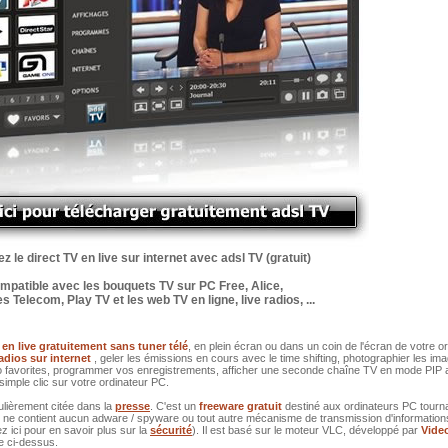
 le direct TV en live sur internet avec adsl TV (gratuit)
mpatible avec les bouquets TV sur PC Free, Alice,
 Telecom, Play TV et les web TV en ligne, live radios, ...
 en live gratuitement sans tuner télé
, en plein écran ou dans un coin de l'écran de votre o
radios sur internet
, geler les émissions en cours avec le time shifting, photographier les im
dio favorites, programmer vos enregistrements, afficher une seconde chaîne TV en mode PIP
simple clic sur votre ordinateur PC.
ulièrement citée dans la
presse
. C'est un
freeware gratuit
destiné aux ordinateurs PC tourn
l ne contient aucun adware / spyware ou tout autre mécanisme de transmission d'information
z ici pour en savoir plus sur la
sécurité
). Il est basé sur le moteur VLC, développé par
Vide
ge ci-dessus.