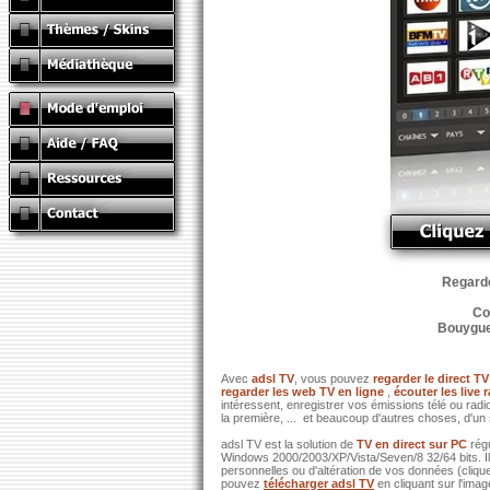
Regardez
Co
Bouygues
Avec
adsl TV
, vous pouvez
regarder le direct TV
regarder les web TV en ligne
,
écouter les live 
intéressent, enregistrer vos émissions télé ou ra
la première, ... et beaucoup d'autres choses, d'un 
adsl TV est la solution de
TV en direct sur PC
rég
Windows 2000/2003/XP/Vista/Seven/8 32/64 bits. I
personnelles ou d'altération de vos données (clique
pouvez
télécharger adsl TV
en cliquant sur l'ima