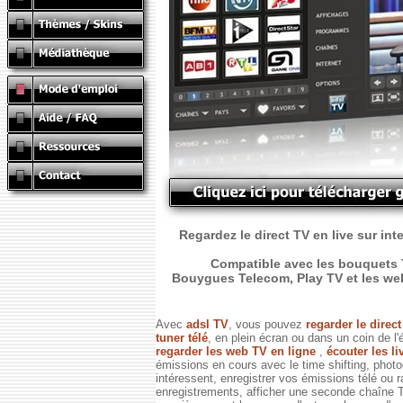
Regardez le direct TV en live sur int
Compatible avec les bouquets T
Bouygues Telecom, Play TV et les web T
Avec
adsl TV
, vous pouvez
regarder le direc
tuner télé
, en plein écran ou dans un coin de l'
regarder les web TV en ligne
,
écouter les li
émissions en cours avec le time shifting, phot
intéressent, enregistrer vos émissions télé ou 
enregistrements, afficher une seconde chaîne