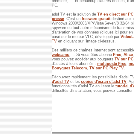
première, ... et beaucoup d'autres choses, d'un 
PC.
adsl TV est la solution de
TV en direct sur P
presse
. C'est un
freeware gratuit
destiné aux 
Windows 2000/2003/XP/Vista/Seven/8 32/64 bits
spyware ou tout autre mécanisme de transmissi
d'altération de vos données (cliquez ici pour en
basé sur le moteur VLC, développé par
Video
TV
en cliquant sur l'image ci-dessus.
Des milliers de chaînes Internet sont accessibl
webcams
, ... Si vous êtes abonné
Free
,
Alice
vous pouvez accéder aux bouquets
TV sur PC
d'accès à leurs abonnés :
multiposte Free
,
mu
Bouygues Telecom
,
TV sur PC Play TV
.
Découvrez rapidement les possibilités d'adsl T
d'adsl TV
et les
copies d'écran d'adsl TV
. Ap
fonctionnalités d'adsl TV en lisant le
tutoriel d
difficultés d'installation, vous pouvez consulter