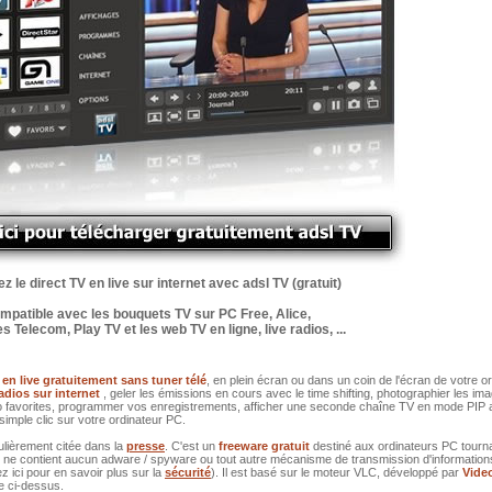
 le direct TV en live sur internet avec adsl TV (gratuit)
mpatible avec les bouquets TV sur PC Free, Alice,
 Telecom, Play TV et les web TV en ligne, live radios, ...
 en live gratuitement sans tuner télé
, en plein écran ou dans un coin de l'écran de votre o
radios sur internet
, geler les émissions en cours avec le time shifting, photographier les im
dio favorites, programmer vos enregistrements, afficher une seconde chaîne TV en mode PIP
simple clic sur votre ordinateur PC.
ulièrement citée dans la
presse
. C'est un
freeware gratuit
destiné aux ordinateurs PC tourn
l ne contient aucun adware / spyware ou tout autre mécanisme de transmission d'information
z ici pour en savoir plus sur la
sécurité
). Il est basé sur le moteur VLC, développé par
Vide
ge ci-dessus.