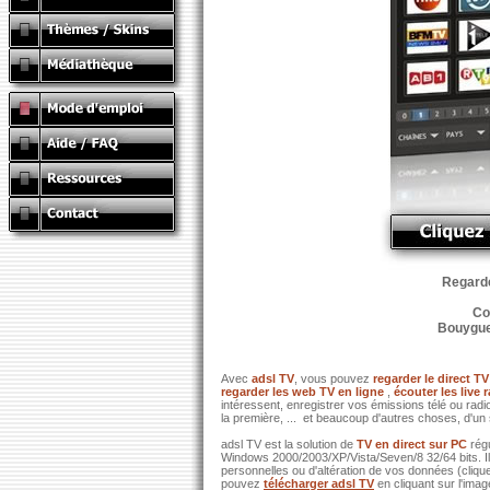
Regardez
Co
Bouygues
Avec
adsl TV
, vous pouvez
regarder le direct TV
regarder les web TV en ligne
,
écouter les live 
intéressent, enregistrer vos émissions télé ou ra
la première, ... et beaucoup d'autres choses, d'un 
adsl TV est la solution de
TV en direct sur PC
rég
Windows 2000/2003/XP/Vista/Seven/8 32/64 bits. I
personnelles ou d'altération de vos données (clique
pouvez
télécharger adsl TV
en cliquant sur l'ima