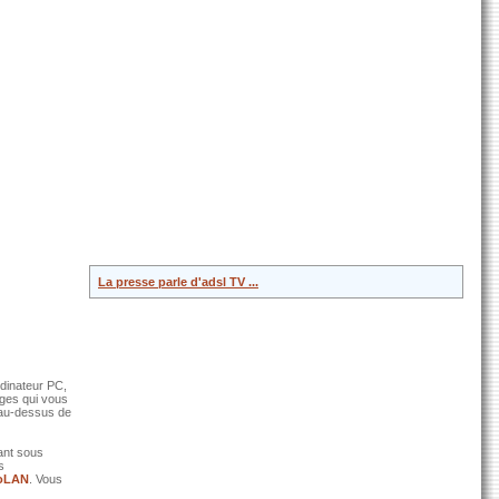
La presse parle d'adsl TV ...
rdinateur PC,
ages qui vous
 au-dessus de
ant sous
s
oLAN
. Vous