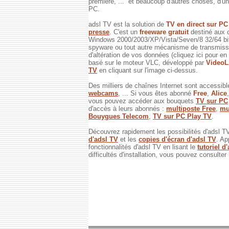
première, ... et beaucoup d'autres choses, d'un 
PC.
adsl TV est la solution de
TV en direct sur P
presse
. C'est un
freeware gratuit
destiné aux 
Windows 2000/2003/XP/Vista/Seven/8 32/64 bits
spyware ou tout autre mécanisme de transmissi
d'altération de vos données (cliquez ici pour en
basé sur le moteur VLC, développé par
Video
TV
en cliquant sur l'image ci-dessus.
Des milliers de chaînes Internet sont accessibl
webcams
, ... Si vous êtes abonné
Free
,
Alice
vous pouvez accéder aux bouquets
TV sur PC
d'accès à leurs abonnés :
multiposte Free
,
mu
Bouygues Telecom
,
TV sur PC Play TV
.
Découvrez rapidement les possibilités d'adsl T
d'adsl TV
et les
copies d'écran d'adsl TV
. Ap
fonctionnalités d'adsl TV en lisant le
tutoriel d
difficultés d'installation, vous pouvez consulter