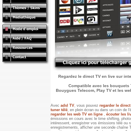
Regardez le direct TV en live sur int
Compatible avec les bouquets T
Bouygues Telecom, Play TV et les web T
Avec
adsl TV
, vous pouvez
regarder le direc
tuner télé
, en plein écran ou dans un coin de l'
regarder les web TV en ligne
,
écouter les li
émissions en cours avec le time shifting, phot
intéressent, enregistrer vos émissions télé ou 
enregistrements, afficher une seconde chaîne