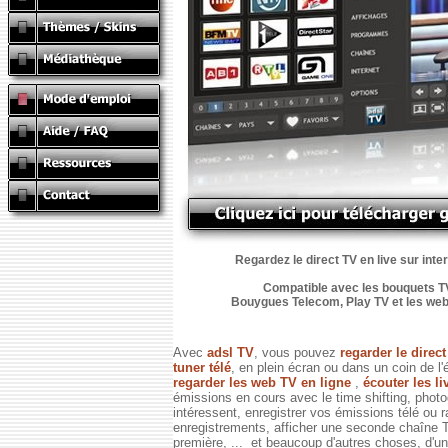
Regardez le direct TV en live sur inte
Compatible avec les bouquets TV
Bouygues Telecom, Play TV et les web TV
Avec
adsl TV
, vous pouvez
regarder le direc
tuner télé
, en plein écran ou dans un coin de l'
regarder les web TV en ligne
,
écouter les li
émissions en cours avec le time shifting, phot
intéressent, enregistrer vos émissions télé ou 
enregistrements, afficher une seconde chaîne
première, ... et beaucoup d'autres choses, d'un 