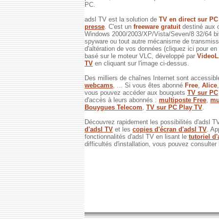
PC.
adsl TV est la solution de
TV en direct sur P
presse
. C'est un
freeware gratuit
destiné aux 
Windows 2000/2003/XP/Vista/Seven/8 32/64 bits
spyware ou tout autre mécanisme de transmissi
d'altération de vos données (cliquez ici pour en
basé sur le moteur VLC, développé par
Video
TV
en cliquant sur l'image ci-dessus.
Des milliers de chaînes Internet sont accessibl
webcams
, ... Si vous êtes abonné
Free
,
Alice
vous pouvez accéder aux bouquets
TV sur PC
d'accès à leurs abonnés :
multiposte Free
,
mu
Bouygues Telecom
,
TV sur PC Play TV
.
Découvrez rapidement les possibilités d'adsl T
d'adsl TV
et les
copies d'écran d'adsl TV
. Ap
fonctionnalités d'adsl TV en lisant le
tutoriel d
difficultés d'installation, vous pouvez consulter