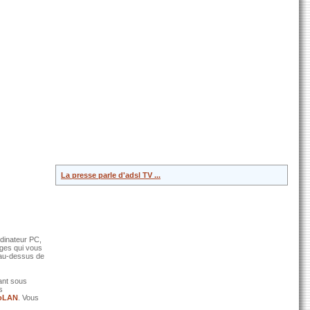
La presse parle d'adsl TV ...
rdinateur PC,
ages qui vous
 au-dessus de
ant sous
s
oLAN
. Vous