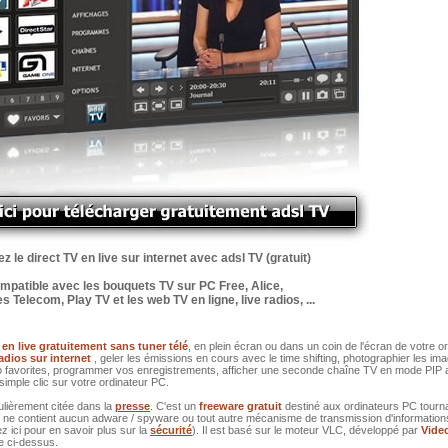
 le direct TV en live sur internet avec adsl TV (gratuit)
mpatible avec les bouquets TV sur PC Free, Alice,
 Telecom, Play TV et les web TV en ligne, live radios, ...
 en live gratuitement sans tuner télé
, en plein écran ou dans un coin de l'écran de votre o
radios sur internet
, geler les émissions en cours avec le time shifting, photographier les im
dio favorites, programmer vos enregistrements, afficher une seconde chaîne TV en mode PIP
simple clic sur votre ordinateur PC.
ulièrement citée dans la
presse
. C'est un
freeware gratuit
destiné aux ordinateurs PC tourn
l ne contient aucun adware / spyware ou tout autre mécanisme de transmission d'information
z ici pour en savoir plus sur la
sécurité
). Il est basé sur le moteur VLC, développé par
Vide
ge ci-dessus.