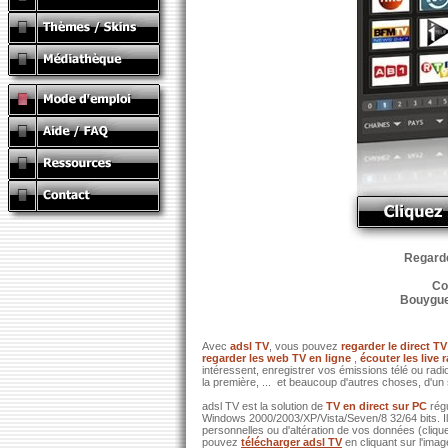
Regardez
Co
Bouygues
Avec
adsl TV
, vous pouvez
regarder le direct TV
regarder les web TV en ligne
,
écouter les live 
intéressent, enregistrer vos émissions télé ou ra
la première, ... et beaucoup d'autres choses, d'un 
adsl TV est la solution de
TV en direct sur PC
rég
Windows 2000/2003/XP/Vista/Seven/8 32/64 bits. I
personnelles ou d'altération de vos données (clique
pouvez
télécharger adsl TV
en cliquant sur l'ima