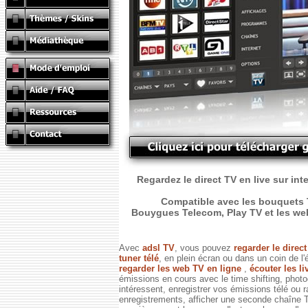
Regardez le direct TV en live sur int
Compatible avec les bouquets T
Bouygues Telecom, Play TV et les web T
Avec
adsl TV
, vous pouvez
regarder le direc
tuner télé
, en plein écran ou dans un coin de l'
regarder les web TV en ligne
,
écouter les li
émissions en cours avec le time shifting, phot
intéressent, enregistrer vos émissions télé ou 
enregistrements, afficher une seconde chaîne