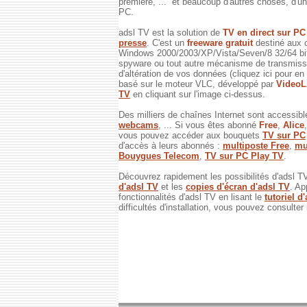
première, ... et beaucoup d'autres choses, d'un 
PC.
adsl TV est la solution de
TV en direct sur P
presse
. C'est un
freeware gratuit
destiné aux 
Windows 2000/2003/XP/Vista/Seven/8 32/64 bits
spyware ou tout autre mécanisme de transmissi
d'altération de vos données (cliquez ici pour en
basé sur le moteur VLC, développé par
Video
TV
en cliquant sur l'image ci-dessus.
Des milliers de chaînes Internet sont accessibl
webcams
, ... Si vous êtes abonné
Free
,
Alice
vous pouvez accéder aux bouquets
TV sur PC
d'accès à leurs abonnés :
multiposte Free
,
mu
Bouygues Telecom
,
TV sur PC Play TV
.
Découvrez rapidement les possibilités d'adsl T
d'adsl TV
et les
copies d'écran d'adsl TV
. Ap
fonctionnalités d'adsl TV en lisant le
tutoriel d
difficultés d'installation, vous pouvez consulter