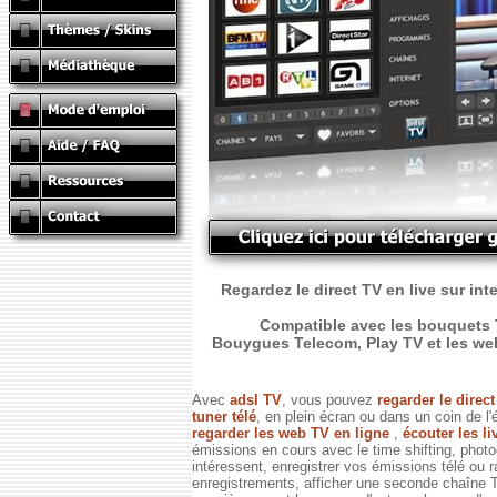
Regardez le direct TV en live sur int
Compatible avec les bouquets T
Bouygues Telecom, Play TV et les web T
Avec
adsl TV
, vous pouvez
regarder le direc
tuner télé
, en plein écran ou dans un coin de l'
regarder les web TV en ligne
,
écouter les li
émissions en cours avec le time shifting, phot
intéressent, enregistrer vos émissions télé ou 
enregistrements, afficher une seconde chaîne