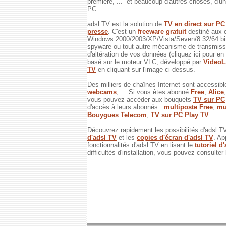
première, ... et beaucoup d'autres choses, d'un 
PC.
adsl TV est la solution de
TV en direct sur P
presse
. C'est un
freeware gratuit
destiné aux 
Windows 2000/2003/XP/Vista/Seven/8 32/64 bits
spyware ou tout autre mécanisme de transmissi
d'altération de vos données (cliquez ici pour en
basé sur le moteur VLC, développé par
Video
TV
en cliquant sur l'image ci-dessus.
Des milliers de chaînes Internet sont accessibl
webcams
, ... Si vous êtes abonné
Free
,
Alice
vous pouvez accéder aux bouquets
TV sur PC
d'accès à leurs abonnés :
multiposte Free
,
mu
Bouygues Telecom
,
TV sur PC Play TV
.
Découvrez rapidement les possibilités d'adsl T
d'adsl TV
et les
copies d'écran d'adsl TV
. Ap
fonctionnalités d'adsl TV en lisant le
tutoriel d
difficultés d'installation, vous pouvez consulter