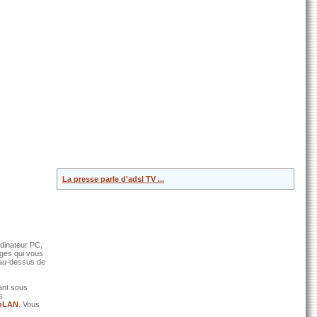
La presse parle d'adsl TV ...
rdinateur PC,
ages qui vous
 au-dessus de
ant sous
s
oLAN
. Vous