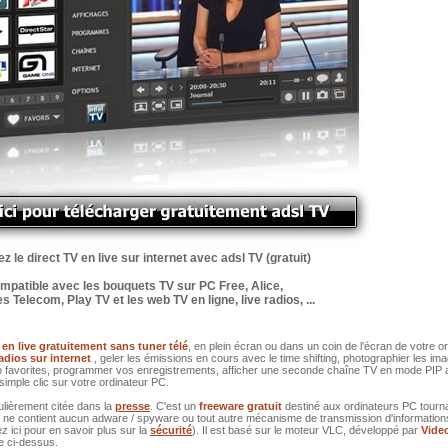
 le direct TV en live sur internet avec adsl TV (gratuit)
mpatible avec les bouquets TV sur PC Free, Alice,
 Telecom, Play TV et les web TV en ligne, live radios, ...
 en live gratuitement sans tuner télé
, en plein écran ou dans un coin de l'écran de votre o
radios sur internet
, geler les émissions en cours avec le time shifting, photographier les im
dio favorites, programmer vos enregistrements, afficher une seconde chaîne TV en mode PIP
simple clic sur votre ordinateur PC.
ulièrement citée dans la
presse
. C'est un
freeware gratuit
destiné aux ordinateurs PC tourn
l ne contient aucun adware / spyware ou tout autre mécanisme de transmission d'information
z ici pour en savoir plus sur la
sécurité
). Il est basé sur le moteur VLC, développé par
Vide
ge ci-dessus.