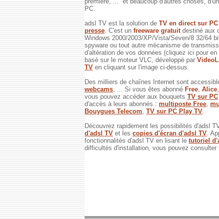
première, ... et beaucoup d'autres choses, d'un 
PC.
adsl TV est la solution de
TV en direct sur P
presse
. C'est un
freeware gratuit
destiné aux 
Windows 2000/2003/XP/Vista/Seven/8 32/64 bits
spyware ou tout autre mécanisme de transmissi
d'altération de vos données (cliquez ici pour en
basé sur le moteur VLC, développé par
Video
TV
en cliquant sur l'image ci-dessus.
Des milliers de chaînes Internet sont accessibl
webcams
, ... Si vous êtes abonné
Free
,
Alice
vous pouvez accéder aux bouquets
TV sur PC
d'accès à leurs abonnés :
multiposte Free
,
mu
Bouygues Telecom
,
TV sur PC Play TV
.
Découvrez rapidement les possibilités d'adsl T
d'adsl TV
et les
copies d'écran d'adsl TV
. Ap
fonctionnalités d'adsl TV en lisant le
tutoriel d
difficultés d'installation, vous pouvez consulter