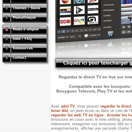
Regardez le direct TV en live sur int
Compatible avec les bouquets T
Bouygues Telecom, Play TV et les web T
Avec
adsl TV
, vous pouvez
regarder le direc
tuner télé
, en plein écran ou dans un coin de l'
regarder les web TV en ligne
,
écouter les li
émissions en cours avec le time shifting, phot
intéressent, enregistrer vos émissions télé ou 
enregistrements, afficher une seconde chaîne