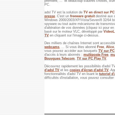
première, ... et beaucoup d'autres choses, d'un 
PC.
adsl TV est la solution de
TV en direct sur P
presse
. C'est un
freeware gratuit
destiné aux 
Windows 2000/2003/XP/Vista/Seven/8 32/64 bits
spyware ou tout autre mécanisme de transmissi
d'altération de vos données (cliquez ici pour en
basé sur le moteur VLC, développé par
Video
TV
en cliquant sur l'image ci-dessus.
Des milliers de chaînes Internet sont accessibl
webcams
, ... Si vous êtes abonné
Free
,
Alice
vous pouvez accéder aux bouquets
TV sur PC
d'accès à leurs abonnés :
multiposte Free
,
mu
Bouygues Telecom
,
TV sur PC Play TV
.
Découvrez rapidement les possibilités d'adsl T
d'adsl TV
et les
copies d'écran d'adsl TV
. Ap
fonctionnalités d'adsl TV en lisant le
tutoriel d
difficultés d'installation, vous pouvez consulter