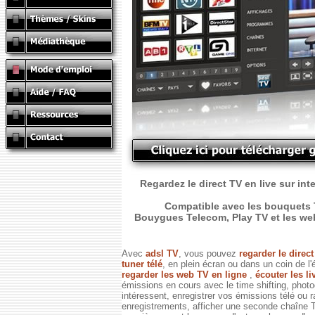
Regardez le direct TV en live sur int
Compatible avec les bouquets T
Bouygues Telecom, Play TV et les web T
Avec
adsl TV
, vous pouvez
regarder le direc
tuner télé
, en plein écran ou dans un coin de l'
regarder les web TV en ligne
,
écouter les li
émissions en cours avec le time shifting, phot
intéressent, enregistrer vos émissions télé ou 
enregistrements, afficher une seconde chaîne