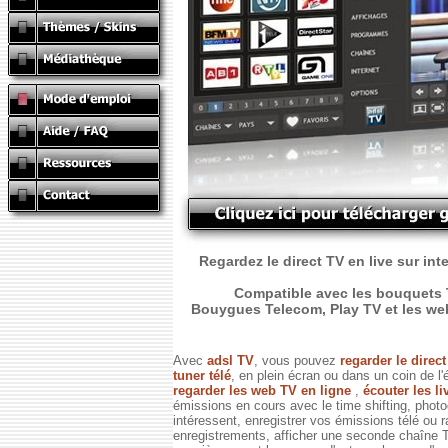
Regardez le direct TV en live sur int
Compatible avec les bouquets T
Bouygues Telecom, Play TV et les web T
Avec
adsl TV
, vous pouvez
regarder le direc
tuner télé
, en plein écran ou dans un coin de l'
regarder les web TV en ligne
,
écouter les li
émissions en cours avec le time shifting, phot
intéressent, enregistrer vos émissions télé ou 
enregistrements, afficher une seconde chaîne