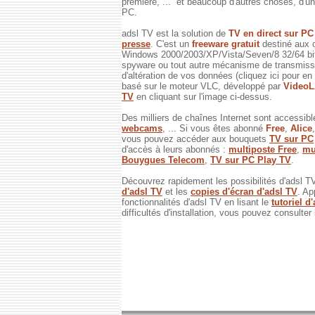
première, ... et beaucoup d'autres choses, d'un 
PC.
adsl TV est la solution de
TV en direct sur P
presse
. C'est un
freeware gratuit
destiné aux 
Windows 2000/2003/XP/Vista/Seven/8 32/64 bits
spyware ou tout autre mécanisme de transmissi
d'altération de vos données (cliquez ici pour en
basé sur le moteur VLC, développé par
Video
TV
en cliquant sur l'image ci-dessus.
Des milliers de chaînes Internet sont accessibl
webcams
, ... Si vous êtes abonné
Free
,
Alice
vous pouvez accéder aux bouquets
TV sur PC
d'accès à leurs abonnés :
multiposte Free
,
mu
Bouygues Telecom
,
TV sur PC Play TV
.
Découvrez rapidement les possibilités d'adsl T
d'adsl TV
et les
copies d'écran d'adsl TV
. Ap
fonctionnalités d'adsl TV en lisant le
tutoriel d
difficultés d'installation, vous pouvez consulter