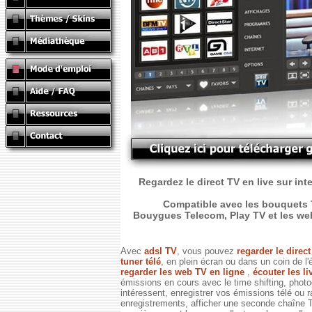
Regardez le direct TV en live sur int
Compatible avec les bouquets T
Bouygues Telecom, Play TV et les web T
Avec
adsl TV
, vous pouvez
regarder le direc
tuner télé
, en plein écran ou dans un coin de l'
regarder les web TV en ligne
,
écouter les li
émissions en cours avec le time shifting, phot
intéressent, enregistrer vos émissions télé ou 
enregistrements, afficher une seconde chaîne