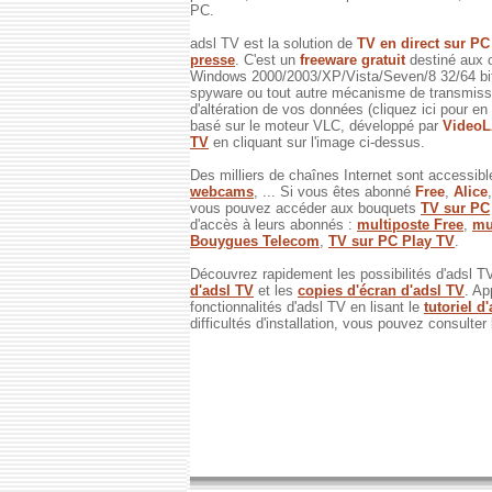
PC.
adsl TV est la solution de
TV en direct sur P
presse
. C'est un
freeware gratuit
destiné aux 
Windows 2000/2003/XP/Vista/Seven/8 32/64 bits
spyware ou tout autre mécanisme de transmissi
d'altération de vos données (cliquez ici pour en
basé sur le moteur VLC, développé par
Video
TV
en cliquant sur l'image ci-dessus.
Des milliers de chaînes Internet sont accessibl
webcams
, ... Si vous êtes abonné
Free
,
Alice
vous pouvez accéder aux bouquets
TV sur PC
d'accès à leurs abonnés :
multiposte Free
,
mu
Bouygues Telecom
,
TV sur PC Play TV
.
Découvrez rapidement les possibilités d'adsl T
d'adsl TV
et les
copies d'écran d'adsl TV
. Ap
fonctionnalités d'adsl TV en lisant le
tutoriel d
difficultés d'installation, vous pouvez consulter