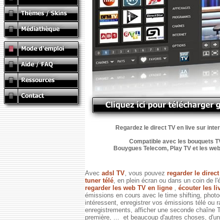
Regardez le direct TV en live sur inte
Compatible avec les bouquets TV
Bouygues Telecom, Play TV et les web TV
Avec
adsl TV
, vous pouvez
regarder le direc
tuner télé
, en plein écran ou dans un coin de l'
regarder les web TV en ligne
,
écouter les li
émissions en cours avec le time shifting, phot
intéressent, enregistrer vos émissions télé ou 
enregistrements, afficher une seconde chaîne
première, ... et beaucoup d'autres choses, d'un 