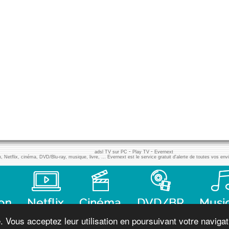
-
-
adsl TV sur PC
Play TV
Evernext
n, Netflix, cinéma, DVD/Blu-ray, musique, livre, … Evernext est le service gratuit d'alerte de toutes vos env
Vous acceptez leur utilisation en poursuivant votre navigati