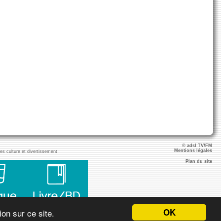
© adsl TV/FM
Mentions légales
ies culture et divertissement
Plan du site
OK
on sur ce site.