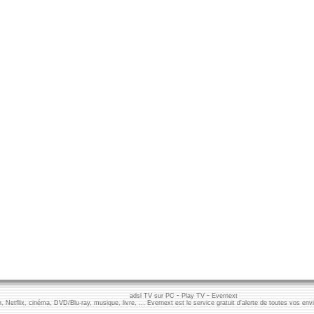
-
-
adsl TV sur PC
Play TV
Evernext
n, Netflix, cinéma, DVD/Blu-ray, musique, livre, … Evernext est le service gratuit d'alerte de toutes vos env