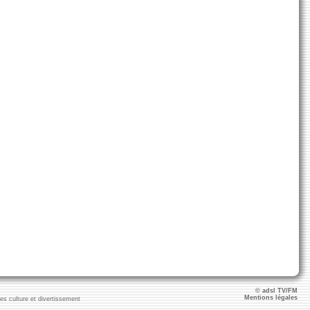
© adsl TV/FM
Mentions légales
ies culture et divertissement