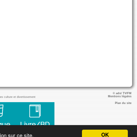
© adsl TV/FM
Mentions légales
ies culture et divertissement
Plan du site
OK
on sur ce site.