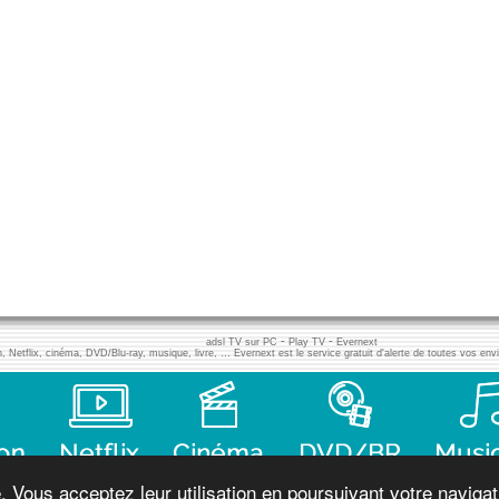
-
-
adsl TV sur PC
Play TV
Evernext
n, Netflix, cinéma, DVD/Blu-ray, musique, livre, … Evernext est le service gratuit d'alerte de toutes vos env
Vous acceptez leur utilisation en poursuivant votre navigati