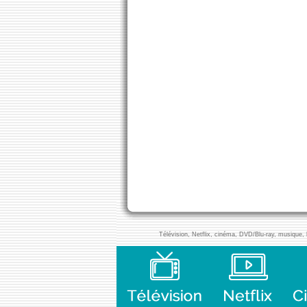
Télévision, Netflix, cinéma, DVD/Blu-ray, musique, l