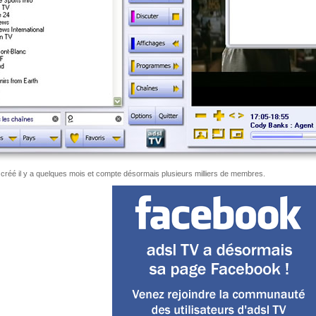
 créé il y a quelques mois et compte désormais plusieurs milliers de membres.