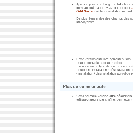
Après la prise en charge de l'affichage
compatibilité d'adsl TV avec le logiciel
J
Odil Gerfaut
et leur installation est a
De plus, l'ensemble des champs des opt
malvoyantes.
Cette version améliore également son ut
- setup portable auto-extractible,
- vérification du type de lancement (por
- meilleure installation / désinstallatio
- installation / désinstallation au vol du
Plus de communauté
Cette nouvelle version offre désormais
téléspectateurs par chaîne, permettant 