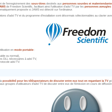
 et de l'enregistrement des
sous-titres
destinés aux
personnes sourdes et malentendante
AWS
de Freedom Scientific, facilitant ainsi l'utilisation d'adsl TV par les
personnes aveugles
utomatiquement proposée si JAWS est détecté sur l'ordinateur.
ions d'adsl TV et du programme d'installation sont désormais sélectionnables au clavier ave
ilisation en
mode portable
:
table ou normal),
n des DLL nécessaires à adsl TV,
 protocole adsl TV.
 la
possibilité pour les téléspectateurs de discuter entre eux tout en regardant la TV
gr
aux groupes d'utilisateurs d'adsl TV de discuter entre eux de l'émission en cours de diffusion