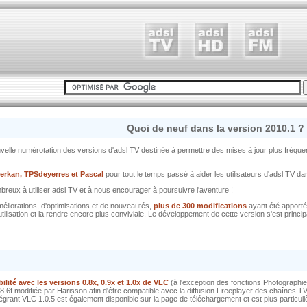
Quoi de neuf dans la version 2010.1 ?
uvelle numérotation des versions d'adsl TV destinée à permettre des mises à jour plus fréquent
herkan, TPSdeyerres et Pascal
pour tout le temps passé à aider les utilisateurs d'adsl TV d
reux à utiliser adsl TV et à nous encourager à poursuivre l'aventure !
méliorations, d'optimisations et de nouveautés,
plus de 300 modifications
ayant été apporté
ilisation et la rendre encore plus conviviale. Le développement de cette version s'est princip
bilité avec les versions 0.8x, 0.9x et 1.0x de VLC
(à l'exception des fonctions Photographi
8.6f modifiée par Harisson afin d'être compatible avec la diffusion Freeplayer des chaînes
égrant VLC 1.0.5 est également disponible sur la page de téléchargement et est plus part