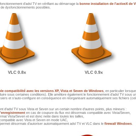
fonctionnement d'adsl TV en vérifiant au démarrage la
bonne installation de l'activeX de 
 de dysfonctionnements possibles.
VLC 0.8x
VLC 0.9x
iple compatibilité avec les versions XP, Vista et Seven de Windows
, en particulier lorsqu
oduire sous certaines conditions). Elle améliore également le fonctionnement d'adsl TV sous 
siers et s'auto-configure en conséquence en réorganisant automatiquement ses fichiers (cel
nt d'adsl TV sous Vista et Seven sur un certain nombre d'autres points, plus mineurs :
l'enregistrement
en cas de coupure du flux est désormais compatible avec Vista/Seven,
mat Vista/Seven et est donc nette dans toutes les tailles,
compatible avec Vista et Seven en mode UAC,
au permet désormais d'autoriser automatiquement adsl TV et VLC dans le
firewall Windows
.