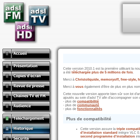
Cette version 2010.1 est la première utilisant la no
a été
téléchargée plus de 5 millions de fois
.
Merci à
Christoliquide, memoryoff, free-style, 
Merci à
vous
également d'être de plus en plus nomb
Cette nouvelle version apporte bien sûr son lot d'a
ajoutés au sein d'adsl TV afin d'accompagner son ut
- plus de
compatibilité
- plus de
communauté
- plus de
fonctionnalités
Plus de compatibilité
Cette version assure la
triple compati
d'installation standard
intègre VLC 0.
second programme d'installation
int