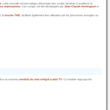
s
, cette nouvelle version intègre désormais des scripts destinés à améliorer la
 ou malvoyantes
. Ces scripts ont été développés par
Jean-Claude Armingaud
et
c la
touche TAB
, facilitant également leur utilisation par les personnes aveugles ou
âce au nouveau
module de chat intégré à adsl TV
. Ce module regroupe les
.