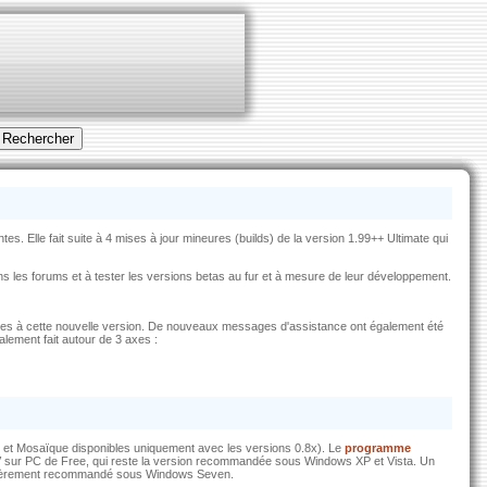
es. Elle fait suite à 4 mises à jour mineures (builds) de la version 1.99++ Ultimate qui
ans les forums et à tester les versions betas au fur et à mesure de leur développement.
es à cette nouvelle version. De nouveaux messages d'assistance ont également été
alement fait autour de 3 axes :
e et Mosaïque disponibles uniquement avec les versions 0.8x). Le
programme
 TV sur PC de Free, qui reste la version recommandée sous Windows XP et Vista. Un
iculièrement recommandé sous Windows Seven.