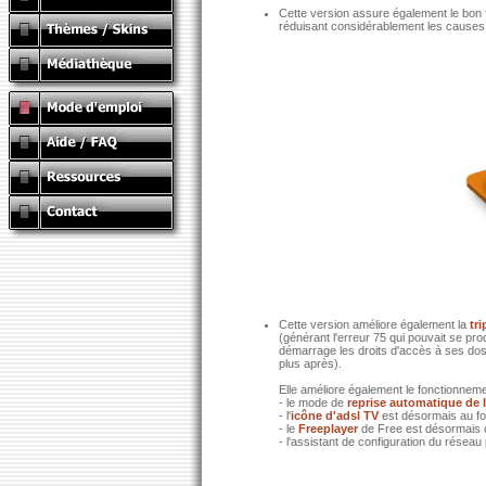
Cette version assure également le bon 
réduisant considérablement les causes
Cette version améliore également la
tr
(générant l'erreur 75 qui pouvait se pr
démarrage les droits d'accès à ses dos
plus après).
Elle améliore également le fonctionneme
- le mode de
reprise automatique de 
- l'
icône d'adsl TV
est désormais au for
- le
Freeplayer
de Free est désormais 
- l'assistant de configuration du rése